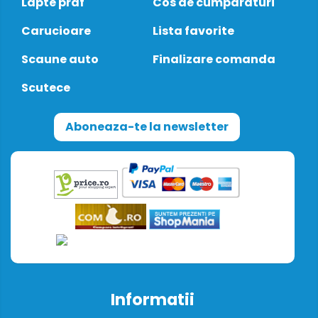
Lapte praf
Cos de cumparaturi
Carucioare
Lista favorite
Scaune auto
Finalizare comanda
Scutece
Aboneaza-te la newsletter
Informatii