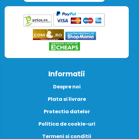
Informatii
Despre noi
Plata si livrare
Protectia datelor
Politica de cookie-uri
Termeni si conditii