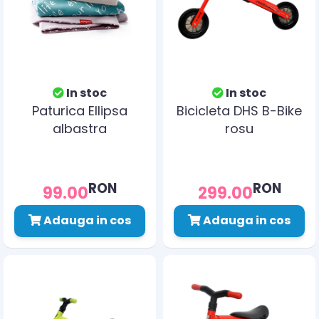
In stoc
In stoc
Paturica Ellipsa
Bicicleta DHS B-Bike
albastra
rosu
RON
RON
99.00
299.00
Adauga in cos
Adauga in cos