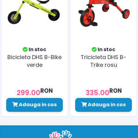
In stoc
In stoc
Bicicleta DHS B-Bike
Tricicleta DHS B-
verde
Trike rosu
RON
RON
299.00
335.00
Adauga in cos
Adauga in cos