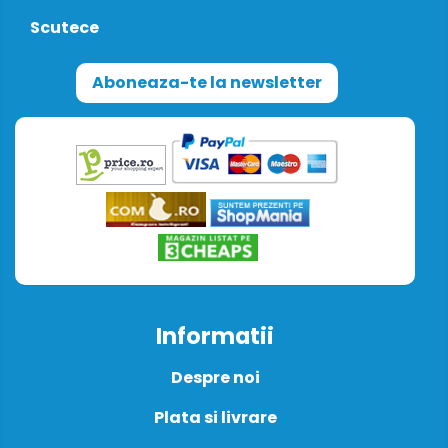
Scutece
Aboneaza-te la newsletter
Informatii
Despre noi
Plata si livrare