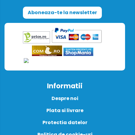
Aboneaza-te la newsletter
Informatii
Despre noi
Plata si livrare
Protectia datelor
Politica de cookie-uri