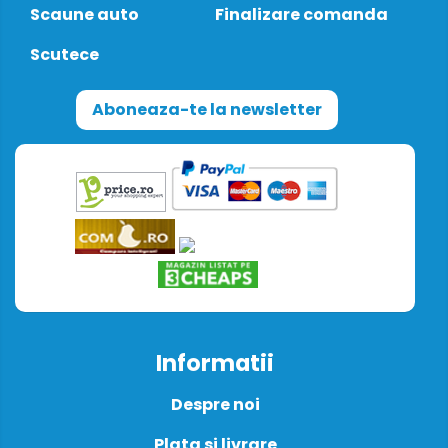
Scaune auto
Finalizare comanda
Scutece
Aboneaza-te la newsletter
Informatii
Despre noi
Plata si livrare