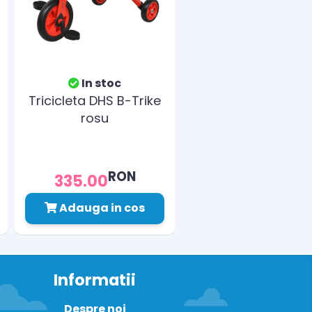
In stoc
Tricicleta DHS B-Trike
rosu
RON
335.00
Adauga in cos
Informatii
Despre noi