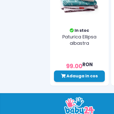
In stoc
Paturica Ellipsa
albastra
RON
99.00
Adauga in cos