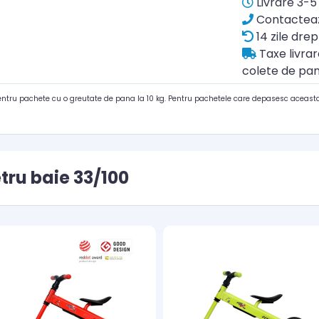
Livrare 3-5 
Contacteaz
14 zile drep
Taxe livra
colete de pan
pentru pachete cu o greutate de pana la 10 kg. Pentru pachetele care depasesc aceasta
ru baie 33/100