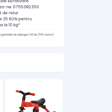
zile lucratoare
a-ne: 0755.092.553
t de retur
re 25 RON pentru
a la 10 kg*
 greutate se adauga 1.20 lei (TVA inclus)