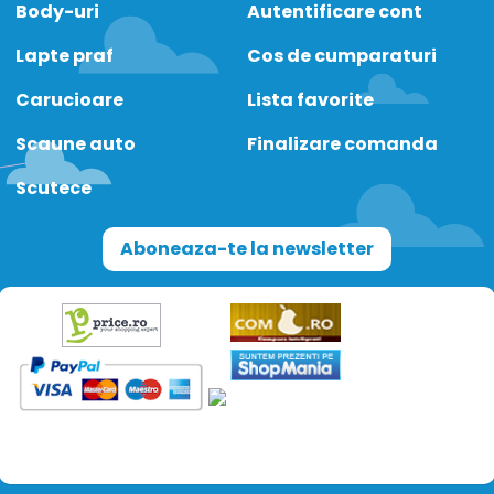
Body-uri
Autentificare cont
Lapte praf
Cos de cumparaturi
Carucioare
Lista favorite
Scaune auto
Finalizare comanda
Scutece
Aboneaza-te la newsletter