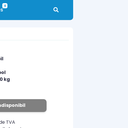
0
s
il
pol
00 kg
N
ndisponibil
ude TVA