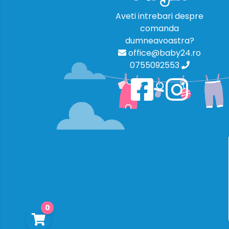
Aveti intrebari despre
comanda
dumneavoastra?
office@baby24.ro
0755092553
0