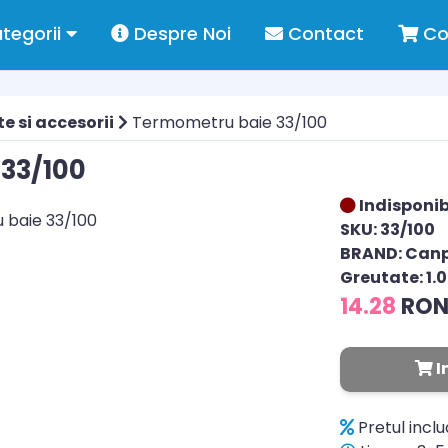
tegorii
Despre Noi
Contact
Co
e si accesorii
Termometru baie 33/100
33/100
Indisponib
SKU: 33/100
BRAND: Can
Greutate: 1.
14.28
RO
I
Pretul incl