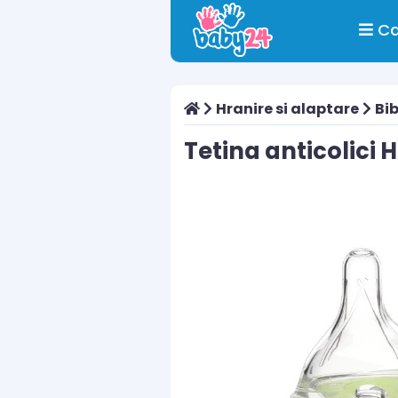
Ca
Hranire si alaptare
Bib
Tetina anticolic