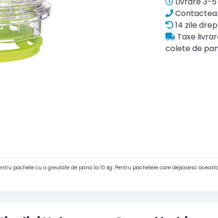
Livrare 3-5 
Contacteaz
14 zile drep
Taxe livra
colete de pan
pentru pachete cu o greutate de pana la 10 kg. Pentru pachetele care depasesc aceasta