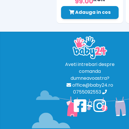
99.00
Adauga in cos
Aveti intrebari despre
comanda
dumneavoastra?
office@baby24.ro
0755092553