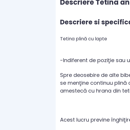
Descriere Tetina a
Descriere si specific
Tetina plină cu lapte
-Indiferent de poziţie sau u
Spre deosebire de alte bib
se menţine continuu plină cu
amestecă cu hrana din teti
Acest lucru previne înghiţi