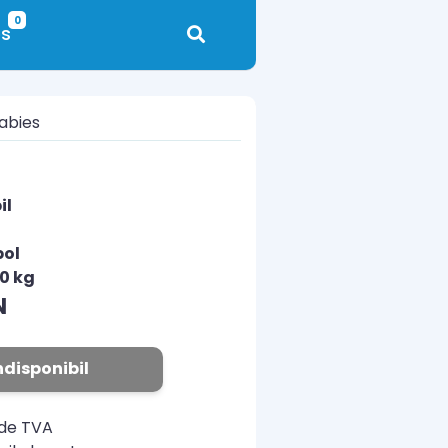
0
s
abies
il
pol
10 kg
N
ndisponibil
ude TVA