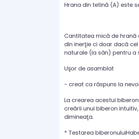
Hrana din tetină (A) este 
Cantitatea mică de hrană d
din inerţie ci doar dacă ce
naturale (la sân) pentru a 
Uşor de asamblat
- creat ca răspuns la nevo
La crearea acestui biberon s
creării unui biberon intuiti
dimineaţa.
* Testarea biberonuluiHaber