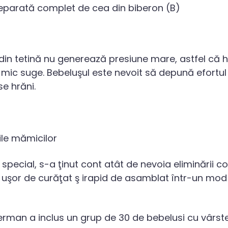
separată complet de cea din biberon (B)
in tetină nu generează presiune mare, astfel că h
l mic suge. Bebeluşul este nevoit să depună efortul
se hrăni.
ile mămicilor
pecial, s-a ţinut cont atât de nevoia eliminării col
v, uşor de curăţat ş irapid de asamblat într-un mod i
man a inclus un grup de 30 de bebelusi cu vârste c