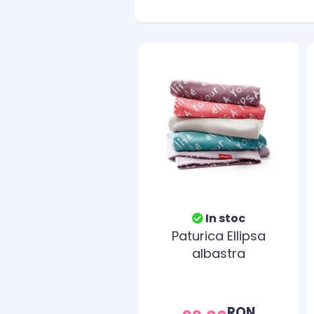
In stoc
Paturica Ellipsa
albastra
RON