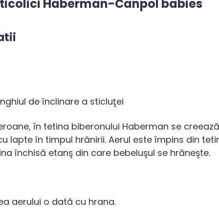
nticolici Haberman-Canpol babies
atii
nghiul de înclinare a sticluţei
eroane, în tetina biberonului Haberman se creeaz
 lapte în timpul hrănirii. Aerul este împins din tetin
na închisă etanş din care bebeluşul se hrăneşte.
rea aerului o dată cu hrana.