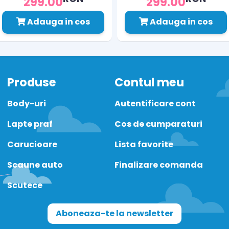
299.00
299.00
Adauga in cos
Adauga in cos
Produse
Contul meu
Body-uri
Autentificare cont
Lapte praf
Cos de cumparaturi
Carucioare
Lista favorite
Scaune auto
Finalizare comanda
Scutece
Aboneaza-te la newsletter