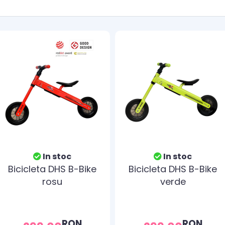
In stoc
In stoc
Bicicleta DHS B-Bike
Bicicleta DHS B-Bike
rosu
verde
RON
RON