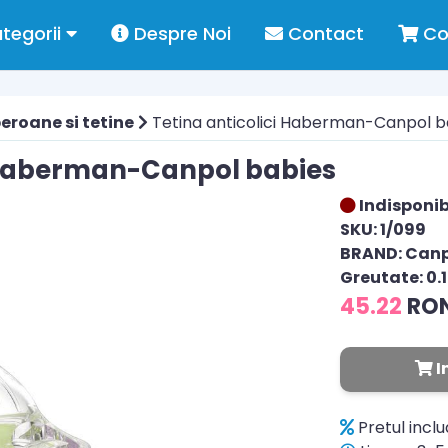
tegorii
Despre Noi
Contact
Co
eroane si tetine
Tetina anticolici Haberman-Canpol b
i Haberman-Canpol babies
Indisponib
SKU: 1/099
BRAND: Can
Greutate: 0.
45.22
RO
I
Pretul incl