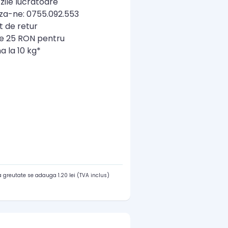
zile lucratoare
a-ne: 0755.092.553
t de retur
re 25 RON pentru
a la 10 kg*
 greutate se adauga 1.20 lei (TVA inclus)