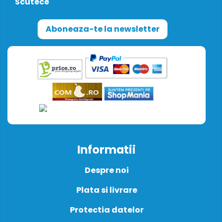
Scutece
Aboneaza-te la newsletter
Informatii
Despre noi
Plata si livrare
Protectia datelor