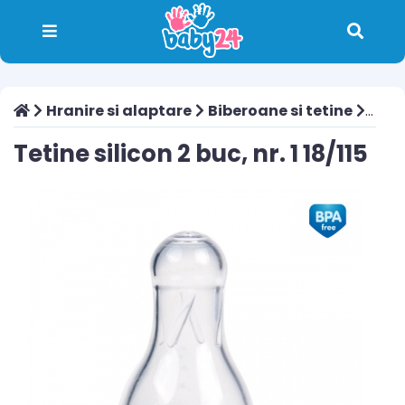
Hranire si alaptare
Biberoane si tetine
Tetine
Tetine silicon 2 buc, nr. 1 18/115