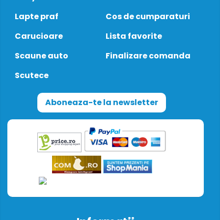
Lapte praf
Cos de cumparaturi
Carucioare
Lista favorite
Scaune auto
Finalizare comanda
Scutece
Aboneaza-te la newsletter