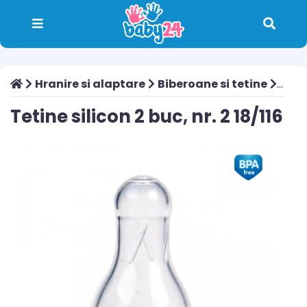
Hranire si alaptare
Biberoane si tetine
Tetine
Tetine silicon 2 buc, nr. 2 18/116