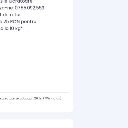
zile lucratoare
a-ne: 0755.092.553
t de retur
re 25 RON pentru
a la 10 kg*
 greutate se adauga 1.20 lei (TVA inclus)