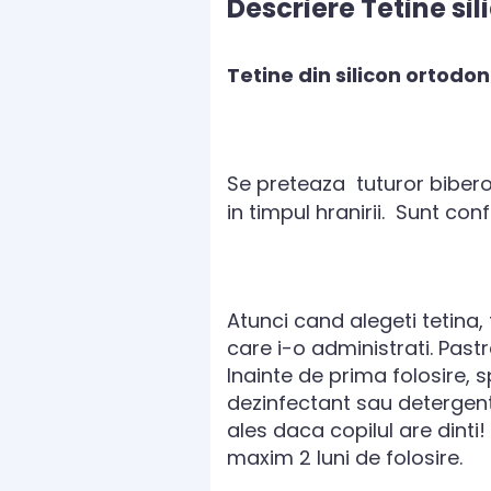
Descriere Tetine sil
Tetine din silicon ortodo
Se preteaza tuturor biberoa
in timpul hranirii. Sunt co
Atunci cand alegeti tetina,
care i-o administrati. Pastr
Inainte de prima folosire, sp
dezinfectant sau detergent s
ales daca copilul are dinti
maxim 2 luni de folosire.