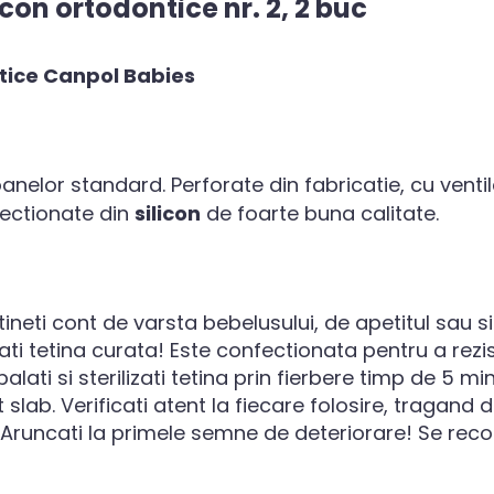
icon ortodontice nr. 2, 2 buc
ntice Canpol Babies
nelor standard. Perforate din fabricatie, cu venti
nfectionate din
silicon
de foarte buna calitate.
 tineti cont de varsta bebelusului, de apetitul sau 
ati tetina curata! Este confectionata pentru a rezista
alati si sterilizati tetina prin fierbere timp de 5 min
lab. Verificati atent la fiecare folosire, tragand de
! Aruncati la primele semne de deteriorare! Se reco