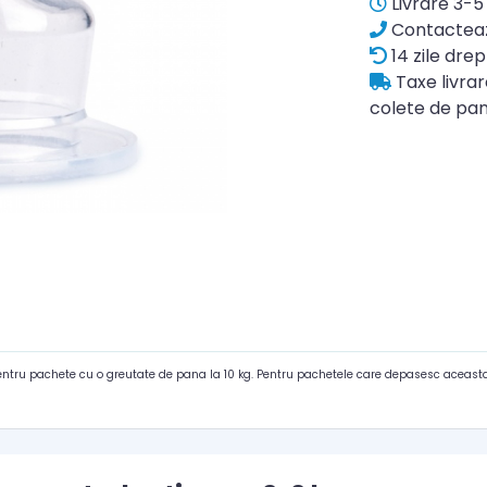
Livrare 3-5 
Contacteaz
14 zile drep
Taxe livra
colete de pan
pentru pachete cu o greutate de pana la 10 kg. Pentru pachetele care depasesc aceasta