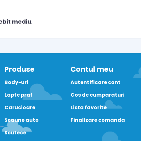
ebit mediu
.
Produse
Contul meu
Body-uri
Autentificare cont
Lapte praf
Cos de cumparaturi
Carucioare
Lista favorite
Scaune auto
Finalizare comanda
Scutece