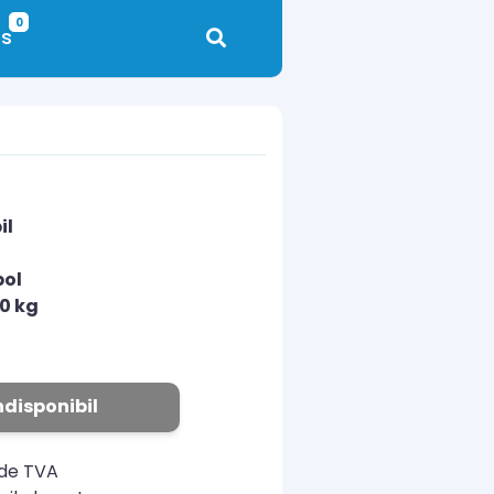
0
s
il
pol
10 kg
ndisponibil
ude TVA