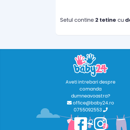
Setul contine
2 tetine
cu
d
Aveti intrebari despre
comanda
dumneavoastra?
office@baby24.ro
0755092553