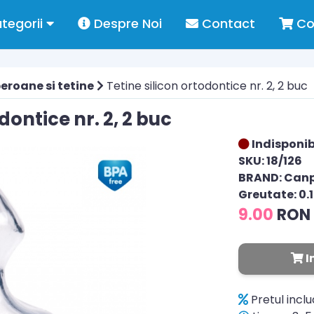
tegorii
Despre Noi
Contact
Co
eroane si tetine
Tetine silicon ortodontice nr. 2, 2 buc
dontice nr. 2, 2 buc
Indisponib
SKU: 18/126
BRAND: Can
Greutate: 0.
9.00
RON
I
Pretul incl