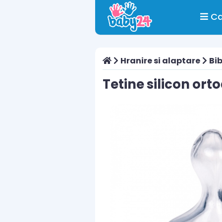
Ca
Hranire si alaptare
Bib
Tetine silicon orto