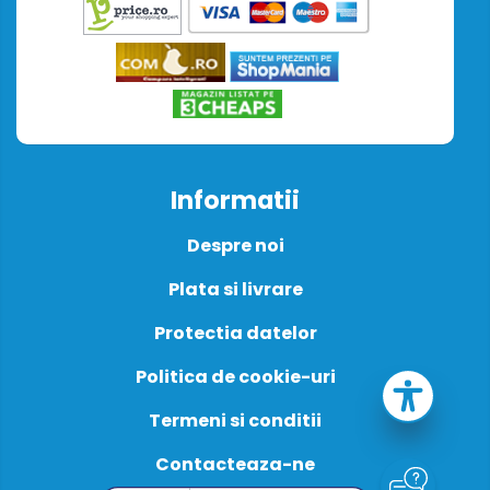
Informatii
Despre noi
Plata si livrare
Protectia datelor
Politica de cookie-uri
Termeni si conditii
Contacteaza-ne