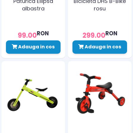
Paturica Ellipsa
Bicicleta DHS B-Bike
albastra
rosu
RON
RON
99.00
299.00
Adauga in cos
Adauga in cos