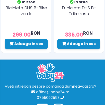
In stoc
In stoc
Bicicleta DHS B-Bike
Tricicleta DHS B-
verde
Trike rosu
RON
RON
299.00
335.00
Adauga in cos
Adauga in cos
Aveti intrebari despre comanda dumneavoastra?
office@baby24.ro
0755092553