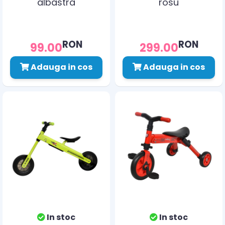
albastra
rosu
RON
RON
99.00
299.00
Adauga in cos
Adauga in cos
In stoc
In stoc