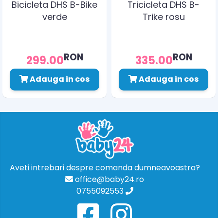
Bicicleta DHS B-Bike
Tricicleta DHS B-
verde
Trike rosu
RON
RON
299.00
335.00
Adauga in cos
Adauga in cos
Aveti intrebari despre comanda dumneavoastra?
office@baby24.ro
0755092553