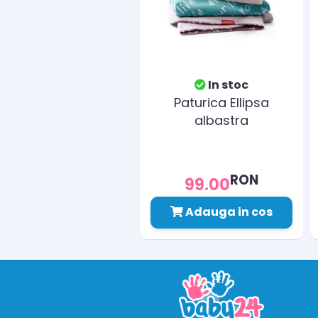
In stoc
Paturica Ellipsa
albastra
RON
99.00
Adauga in cos