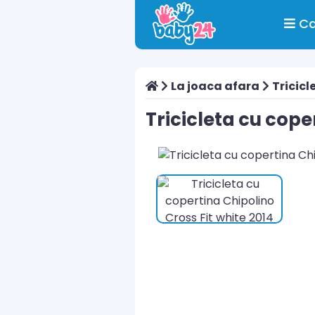
Ca
La joaca afara
Tricicl
Tricicleta cu cope