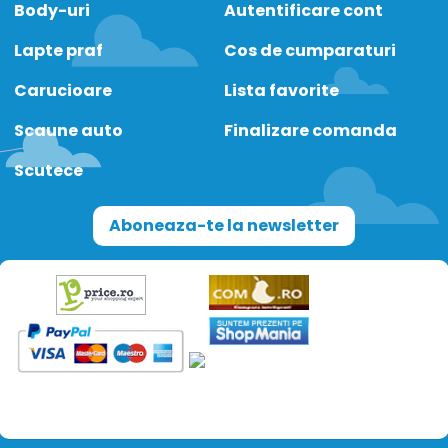
Body-uri
Autentificare cont
Lapte praf
Cos de cumparaturi
Carucioare
Lista favorite
Scaune auto
Finalizare comanda
Scutece
Aboneaza-te la newsletter