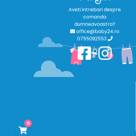
Aveti intrebari despre
comanda
dumneavoastra?
office@baby24.ro
0755092553
0