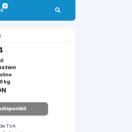
0
s
4
4
il
0143WH
olino
00 kg
ON
ndisponibil
ude TVA