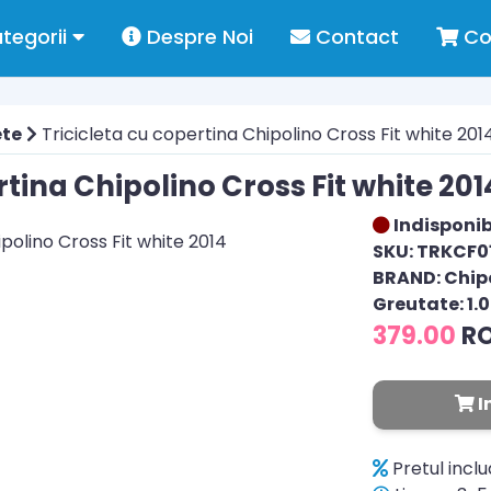
tegorii
Despre Noi
Contact
Co
ete
Tricicleta cu copertina Chipolino Cross Fit white 201
rtina Chipolino Cross Fit white 201
Indisponib
SKU: TRKCF
BRAND: Chip
Greutate: 1.
379.00
R
I
Pretul incl