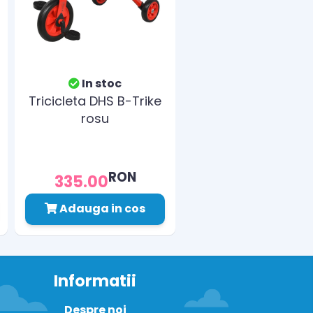
In stoc
Tricicleta DHS B-Trike
rosu
RON
335.00
Adauga in cos
Informatii
Despre noi