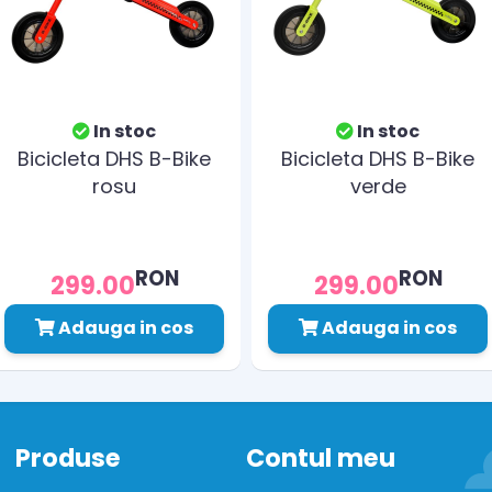
In stoc
In stoc
Bicicleta DHS B-Bike
Bicicleta DHS B-Bike
rosu
verde
RON
RON
299.00
299.00
Adauga in cos
Adauga in cos
Produse
Contul meu