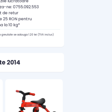
zile lucratoare
a-ne: 0755.092.553
t de retur
re 25 RON pentru
a la 10 kg*
 greutate se adauga 1.20 lei (TVA inclus)
te 2014