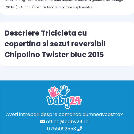
1.20 lei (TVA inclus) pentru fiecare kilogram suplimentar.
Descriere Tricicleta cu
copertina si sezut reversibil
Chipolino Twister blue 2015
Aveti intrebari despre comanda dumneavoastra?
office@baby24.ro
0755092553