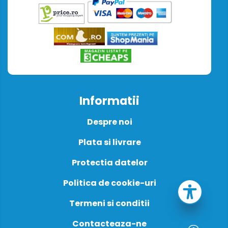
Informatii
Despre noi
Plata si livrare
Protectia datelor
Politica de cookie-uri
Termeni si conditii
Contacteaza-ne