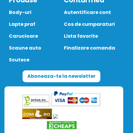
Produse
Contul meu
Body-uri
Autentificare cont
Lapte praf
Cos de cumparaturi
Carucioare
Lista favorite
Scaune auto
Finalizare comanda
Scutece
Aboneaza-te la newsletter