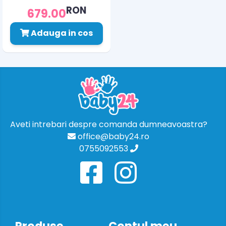
RON
679.00
Adauga in cos
Aveti intrebari despre comanda dumneavoastra?
office@baby24.ro
0755092553