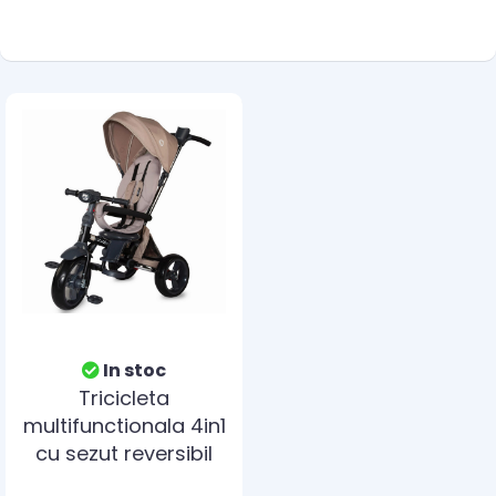
In stoc
Tricicleta
multifunctionala 4in1
cu sezut reversibil
Coccolle Velo Bej