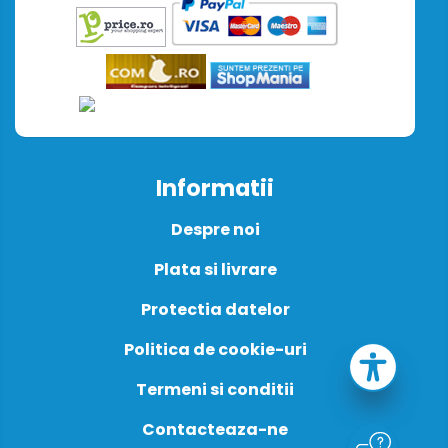
Informatii
Despre noi
Plata si livrare
Protectia datelor
Politica de cookie-uri
Termeni si conditii
Contacteaza-ne