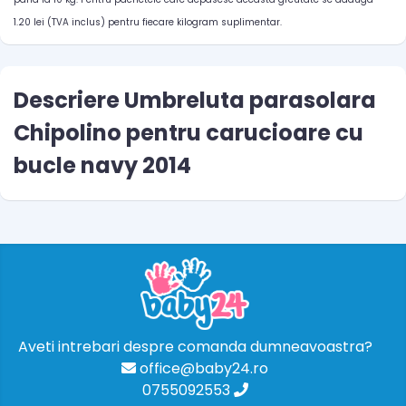
1.20 lei (TVA inclus) pentru fiecare kilogram suplimentar.
Descriere Umbreluta parasolara
Chipolino pentru carucioare cu
bucle navy 2014
Aveti intrebari despre comanda dumneavoastra?
office@baby24.ro
0755092553