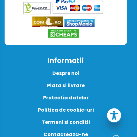
Informatii
Despre noi
Plata si livrare
Protectia datelor
Politica de cookie-uri
Termeni si conditii
Contacteaza-ne