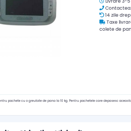
Livrare 3-5 
Contacteaz
14 zile drep
Taxe livra
colete de pan
pentru pachete cu o greutate de pana la 10 kg. Pentru pachetele care depasesc aceasta