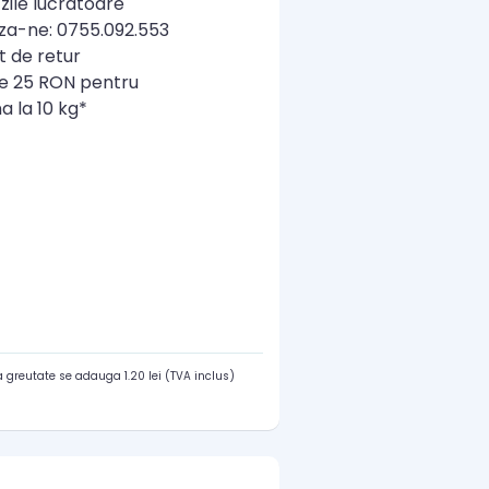
zile lucratoare
a-ne: 0755.092.553
t de retur
re 25 RON pentru
a la 10 kg*
 greutate se adauga 1.20 lei (TVA inclus)