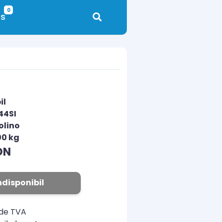
0
s
il
44SI
olino
00 kg
ON
ndisponibil
ude TVA