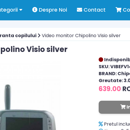
tegorii
Despre Noi
Contact
Co
ranta copilului
Video monitor Chipolino Visio silver
olino Visio silver
Indisponib
SKU: VIBEFV1
BRAND: Chip
Greutate: 3.
639.00
R
I
Pretul incl