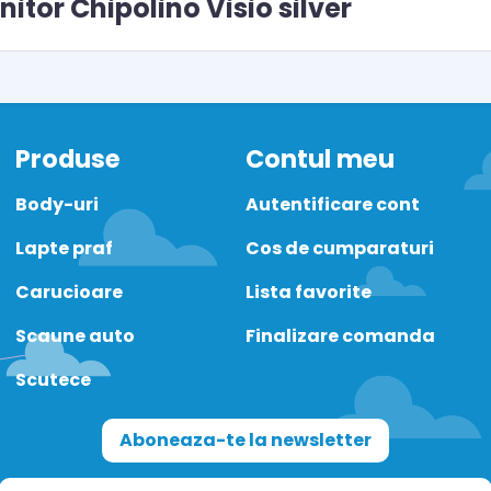
itor Chipolino Visio silver
Produse
Contul meu
Body-uri
Autentificare cont
Lapte praf
Cos de cumparaturi
Carucioare
Lista favorite
Scaune auto
Finalizare comanda
Scutece
Aboneaza-te la newsletter