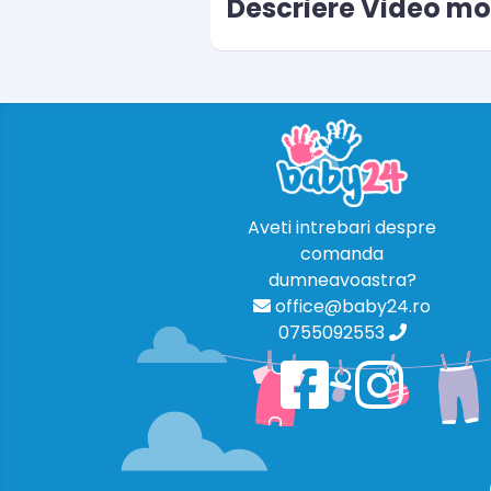
Descriere Video mon
Aveti intrebari despre
comanda
dumneavoastra?
office@baby24.ro
0755092553