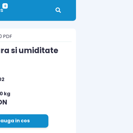
0
s
10 PDF
ra si umiditate
02
10 kg
ON
auga in cos