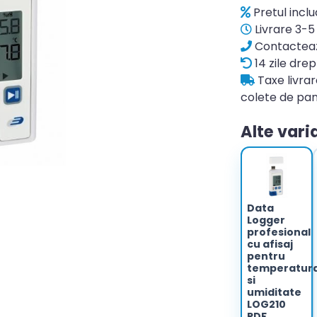
Pretul incl
Livrare 3-5 
Contacteaz
14 zile drep
Taxe livra
colete de pan
Alte vari
Data
Logger
profesional
cu afisaj
pentru
temperatur
si
umiditate
LOG210
PDF