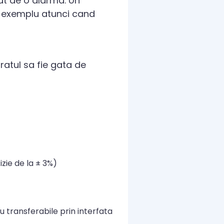
at de o alarma. Un
de exemplu atunci cand
ratul sa fie gata de
izie de la ± 3%)
 transferabile prin interfata