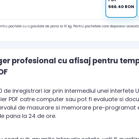
566.40 RON
pentru pachete cu o greutate de pana la 10 kg. Pentru pachetele care depasesc aceasta
er profesional cu afisaj pentru temp
DF
e inregistrari iar prin intermediul unei interfete U
sier PDF catre computer sau pot fi evaluate si do
tervalul de masurare si memorare pre-programat e
de pana la 24 de ore.