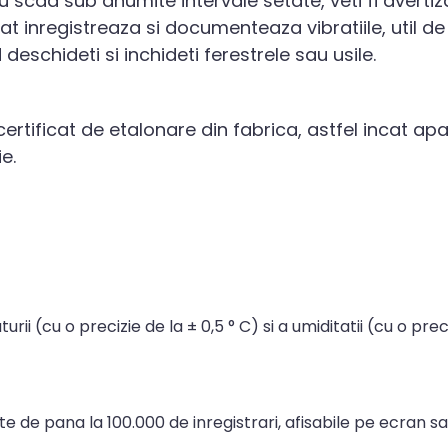
 scad sub anumite intervale setate, veti fi avertiz
at inregistreaza si documenteaza vibratiile, util 
eschideti si inchideti ferestrele sau usile.
certificat de etalonare din fabrica, astfel incat apa
e.
i (cu o precizie de la ± 0,5 ° C) si a umiditatii (cu o prec
de pana la 100.000 de inregistrari, afisabile pe ecran sau