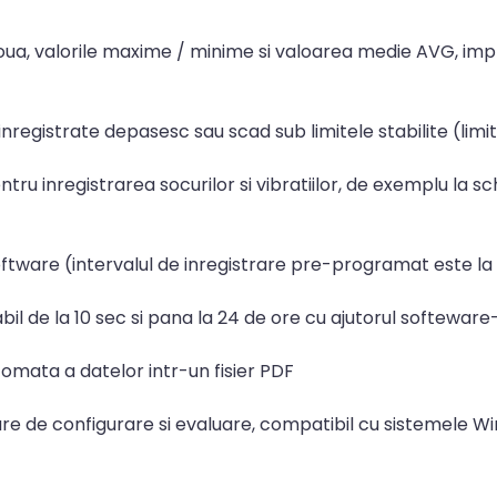
 roua, valorile maxime / minime si valoarea medie AVG, imp
inregistrate depasesc sau scad sub limitele stabilite (limi
tru inregistrarea socurilor si vibratiilor, de exemplu la s
 software (intervalul de inregistrare pre-programat este l
bil de la 10 sec si pana la 24 de ore cu ajutorul softeware-
omata a datelor intr-un fisier PDF
e de configurare si evaluare, compatibil cu sistemele Win