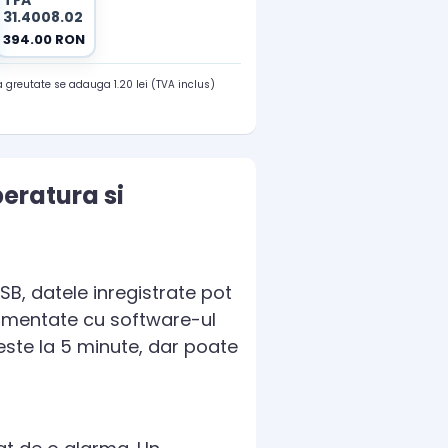
TFA
31.4008.02
394.00 RON
 greutate se adauga 1.20 lei (TVA inclus)
eratura si
SB, datele inregistrate pot
cumentate cu software-ul
ste la 5 minute, dar poate