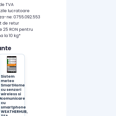
ude TVA
zile lucratoare
a-ne: 0755.092.553
t de retur
re 25 RON pentru
a la 10 kg*
ante
Sistem
meteo
SmartHome
cu senzori
wireless si
a
comunicare
cu
smartphone
WEATHERHUB,