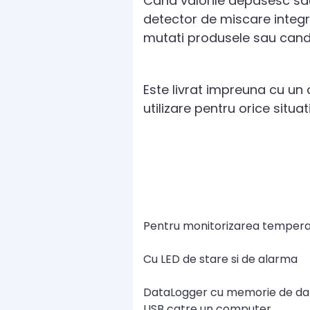
Cand valorile depasesc sau
detector de miscare integr
mutati produsele sau cand d
Este livrat impreuna cu un 
utilizare pentru orice situati
Pentru monitorizarea temperaturi
Cu LED de stare si de alarma
DataLogger cu memorie de date 
USB catre un computer