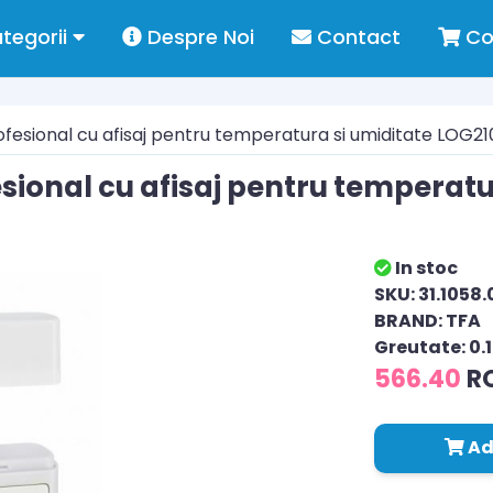
tegorii
Despre Noi
Contact
Co
fesional cu afisaj pentru temperatura si umiditate LOG2
sional cu afisaj pentru temperatu
In stoc
SKU: 31.1058.
BRAND: TFA
Greutate: 0.
566.40
R
Ad