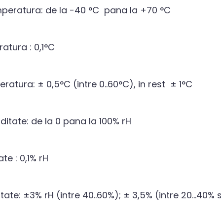
eratura: de la -40 °C pana la +70 °C
atura : 0,1°C
atura: ± 0,5°C (intre 0..60°C), in rest ± 1°C
tate: de la 0 pana la 100% rH
te : 0,1% rH
te: ±3% rH (intre 40..60%); ± 3,5% (intre 20...40% si