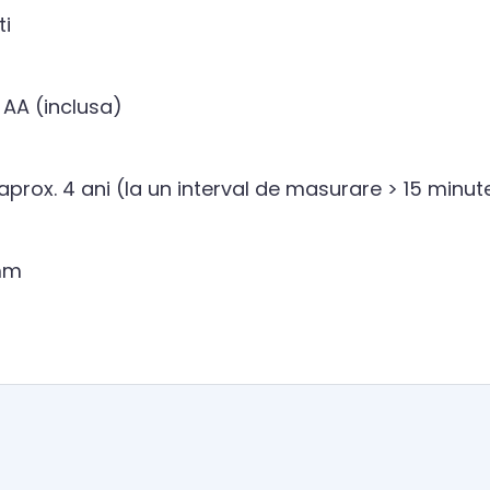
ti
2 AA (inclusa)
 aprox. 4 ani (la un interval de masurare > 15 minut
 mm