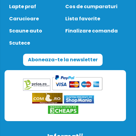
Lapte praf
Cos de cumparaturi
Carucioare
Lista favorite
Scaune auto
Finalizare comanda
Scutece
Aboneaza-te la newsletter