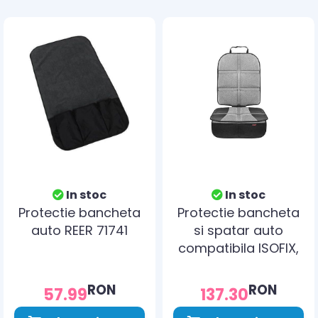
In stoc
In stoc
Protectie bancheta
Protectie bancheta
auto REER 71741
si spatar auto
compatibila ISOFIX,
Reer TravelKid
MaxiProtect 86071
RON
RON
57.99
137.30