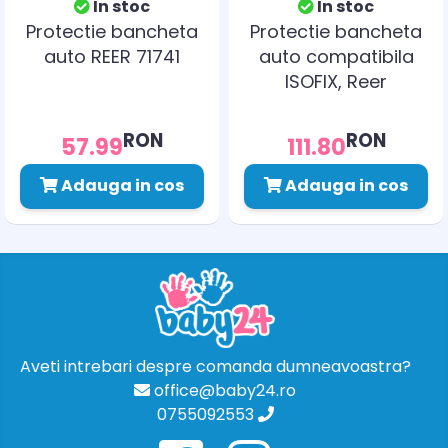
In stoc
In stoc
Protectie bancheta
Protectie bancheta
auto REER 71741
auto compatibila
ISOFIX, Reer
TravelKid Protect
86061
RON
RON
57.99
111.80
Adauga in cos
Adauga in cos
Aveti intrebari despre comanda dumneavoastra?
office@baby24.ro
0755092553