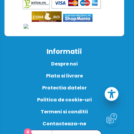
Informatii
Despre noi
Plata si livrare
Protectia datelor
Politica de cookie-uri
Termeni si conditii
Contacteaza-ne
0