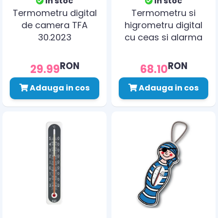
In stoc
In stoc
Termometru digital
Termometru si
de camera TFA
higrometru digital
30.2023
cu ceas si alarma
TFA 30.5038.01
RON
RON
29.99
68.10
Adauga in cos
Adauga in cos