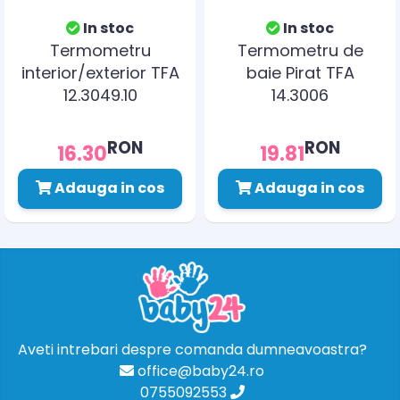
In stoc
In stoc
Termometru
Termometru de
interior/exterior TFA
baie Pirat TFA
12.3049.10
14.3006
RON
RON
16.30
19.81
Adauga in cos
Adauga in cos
Aveti intrebari despre comanda dumneavoastra?
office@baby24.ro
0755092553