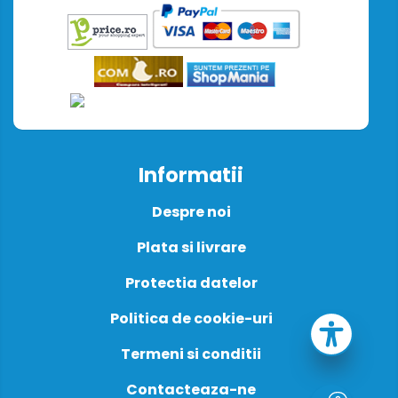
Informatii
Despre noi
Plata si livrare
Protectia datelor
Politica de cookie-uri
Termeni si conditii
Contacteaza-ne