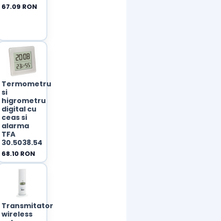
67.09 RON
Termometru
si
higrometru
digital cu
ceas si
alarma
TFA
30.5038.54
68.10 RON
u
Transmitator
wireless