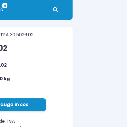
0
s
TFA 30.5026.02
02
.02
10 kg
N
auga in cos
ude TVA