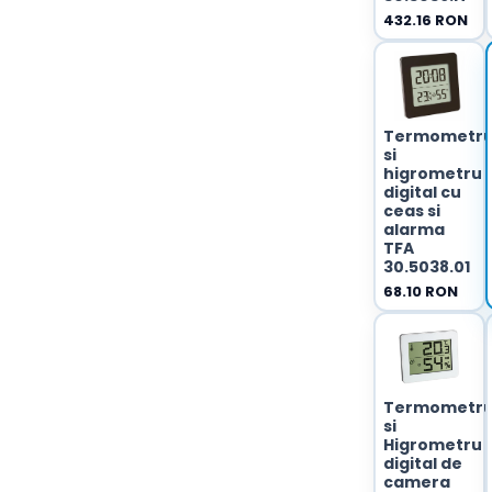
432.16 RON
Termometr
si
higrometru
digital cu
ceas si
alarma
TFA
30.5038.01
68.10 RON
Termometr
si
Higrometru
digital de
camera