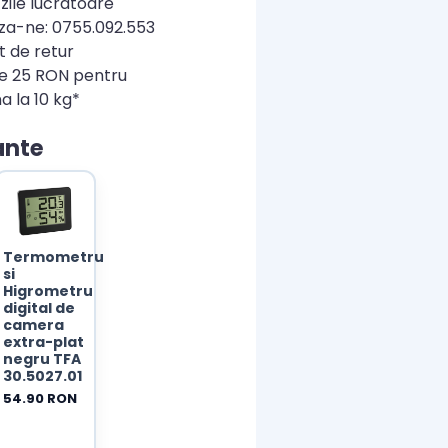
zile lucratoare
a-ne: 0755.092.553
t de retur
re 25 RON pentru
a la 10 kg*
ante
Termometru
si
Higrometru
digital de
camera
extra-plat
negru TFA
30.5027.01
54.90 RON