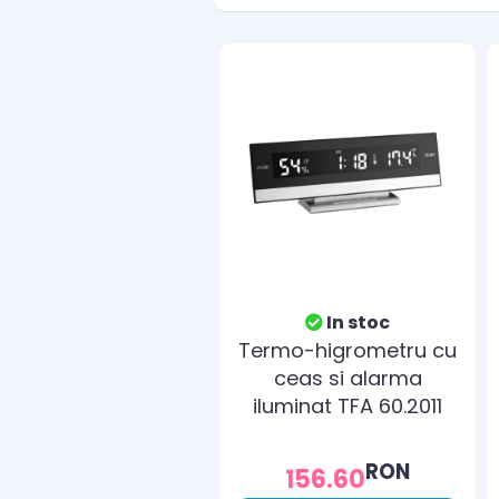
In stoc
Termo-higrometru cu
ceas si alarma
iluminat TFA 60.2011
RON
156.60