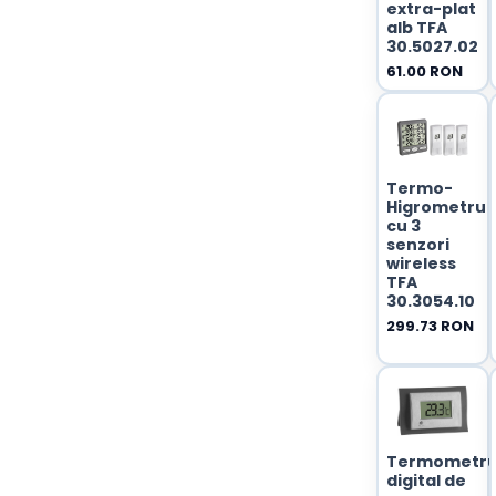
extra-plat
alb TFA
30.5027.02
61.00 RON
Termo-
Higrometru
cu 3
senzori
wireless
TFA
30.3054.10
299.73 RON
Termometr
digital de