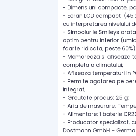
- Dimensiuni compacte, pot
- Ecran LCD compact (45 x
cu interpretarea nivelului 
- Simbolurile Smileys arat
optim pentru interior (umid
foarte ridicata, peste 60%)
- Memoreaza si afiseaza t
completa a climatului;
- Afiseaza temperaturi in °C
- Permite agatarea pe pere
integrat;
- Greutate produs: 25 g;
- Aria de masurare: Tempera
- Alimentare: 1 baterie CR2
- Producator specializat, c
Dostmann GmbH – Germa