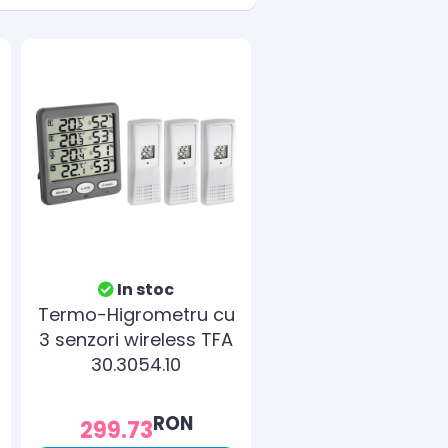
In stoc
Termo-Higrometru cu
3 senzori wireless TFA
30.3054.10
RON
299.73