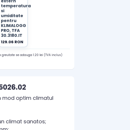
extern
temperatura
si
umiditate
pentru
KLIMALOGG
PRO, TFA
30.3180.IT
129.06 RON
 greutate se adauga 1.20 lei (TVA inclus)
5026.02
în mod optim climatul
un climat sanatos;
 mm;