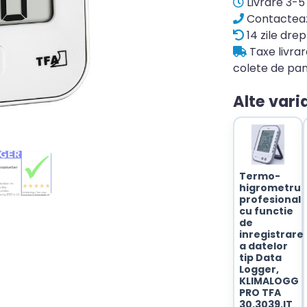
Livrare 3-5 
Contacteaz
14 zile drep
Taxe livra
colete de pan
Alte vari
Termo-
higrometru
profesional
cu functie
de
inregistrare
a datelor
tip Data
Logger,
KLIMALOGG
PRO TFA
30.3039.IT