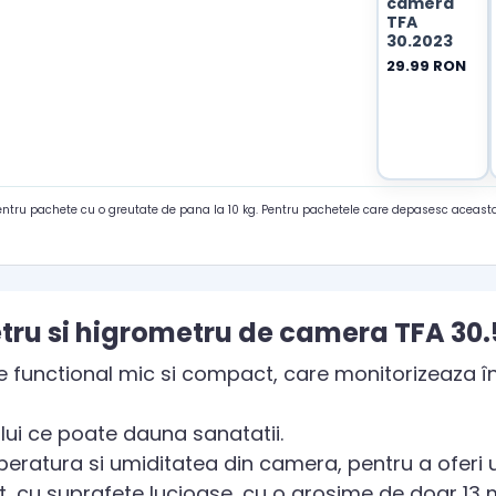
camera
TFA
30.2023
29.99 RON
pentru pachete cu o greutate de pana la 10 kg. Pentru pachetele care depasesc aceasta
ru si higrometru de camera TFA 30.
e functional mic si compact, care monitorizeaza 
lui ce poate dauna sanatatii.
eratura si umiditatea din camera, pentru a oferi 
, cu suprafete lucioase, cu o grosime de doar 13