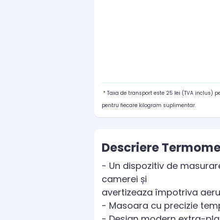
* Taxa de transport este 25 lei (TVA inclus) 
pentru fiecare kilogram suplimentar.
Descriere Termomet
- Un dispozitiv de masurar
camerei și
avertizeaza împotriva aeru
- Masoara cu precizie temp
- Design modern extra-plat