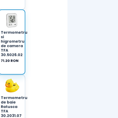
Termometru
u
si
higrometru
de camera
TFA
30.5026.02
71.20 RON
u
Termometru
de baie
Ratusca
TFA
30.2031.07