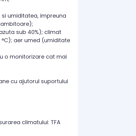
 si umiditatea, impreuna
 zambitoare);
cazuta sub 40%); climat
25 °C); aer umed (umiditate
u o monitorizare cat mai
ne cu ajutorul suportului
surarea climatului: TFA