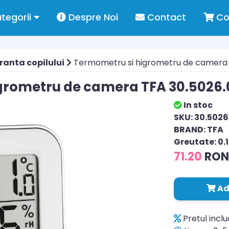
tegorii
Despre Noi
Contact
Co
ranta copilului
Termometru si higrometru de camera 
grometru de camera TFA 30.5026.
In stoc
SKU: 30.5026
BRAND: TFA
Greutate: 0.
71.20
RO
Ad
Pretul incl