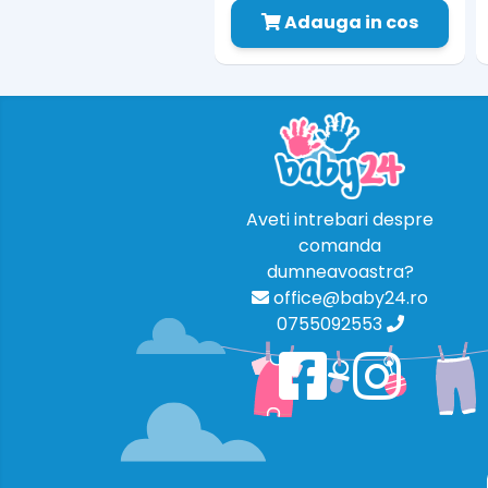
Adauga in cos
Aveti intrebari despre
comanda
dumneavoastra?
office@baby24.ro
0755092553