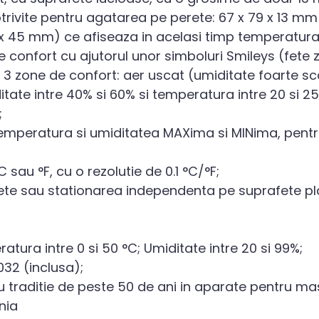
rivite pentru agatarea pe perete: 67 x 79 x 13 mm
 45 mm) ce afiseaza in acelasi timp temperatura
de confort cu ajutorul unor simboluri Smileys (fete
a 3 zone de confort: aer uscat (umiditate foarte s
itate intre 40% si 60% si temperatura intre 20 si 
;
emperatura si umiditatea MAXima si MINima, pentr
 sau °F, cu o rezolutie de 0.1 °C/°F;
te sau stationarea independenta pe suprafete pla
tura intre 0 si 50 °C; Umiditate intre 20 si 99%;
032 (inclusa);
u traditie de peste 50 de ani in aparate pentru ma
nia