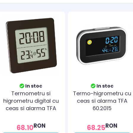
In stoc
In stoc
Termometru si
Termo-higrometru cu
higrometru digital cu
ceas si alarma TFA
ceas si alarma TFA
60.2015
30.5038.01
RON
RON
68.10
68.25