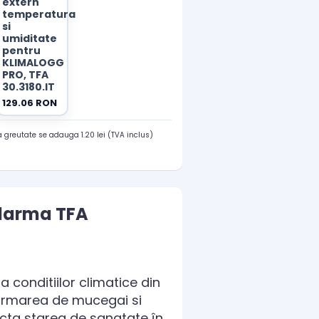
extern
temperatura
si
umiditate
pentru
KLIMALOGG
PRO, TFA
30.3180.IT
129.06 RON
 greutate se adauga 1.20 lei (TVA inclus)
alarma TFA
 conditiilor climatice din
formarea de mucegai si
cta starea de sanatate în