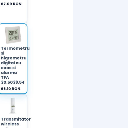
67.09 RON
Termometru
si
higrometru
digital cu
ceas si
alarma
TFA
30.5038.54
68.10 RON
u
Transmitator
wireless