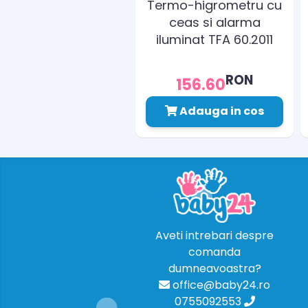
Termo-higrometru cu
ceas si alarma
iluminat TFA 60.2011
RON
156.60
Adauga in cos
Aveti intrebari despre
comanda
dumneavoastra?
office@baby24.ro
0755092553