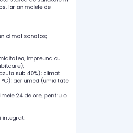
os, iar animalele de
un climat sanatos;
umiditatea, impreuna cu
mbitoare);
cazuta sub 40%); climat
25 °C); aer umed (umiditate
imele 24 de ore, pentru o
 integrat;