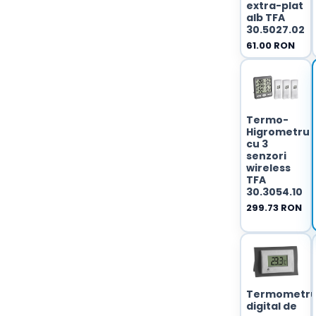
extra-plat
alb TFA
30.5027.02
61.00 RON
Termo-
Higrometru
cu 3
senzori
wireless
TFA
30.3054.10
299.73 RON
Termometr
digital de