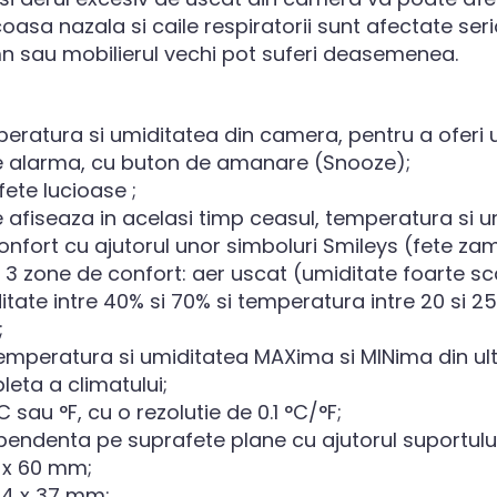
oasa nazala si caile respiratorii sunt afectate seri
n sau mobilierul vechi pot suferi deasemenea.
eratura si umiditatea din camera, pentru a oferi 
de alarma, cu buton de amanare (Snooze);
ete lucioase ;
 afiseaza in acelasi timp ceasul, temperatura si 
confort cu ajutorul unor simboluri Smileys (fete za
a 3 zone de confort: aer uscat (umiditate foarte s
itate intre 40% si 70% si temperatura intre 20 si 
;
mperatura si umiditatea MAXima si MINima din ult
eta a climatului;
 sau °F, cu o rezolutie de 0.1 °C/°F;
pendenta pe suprafete plane cu ajutorul suportului
 x 60 mm;
94 x 37 mm;