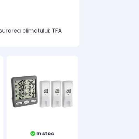
surarea climatului: TFA
In stoc