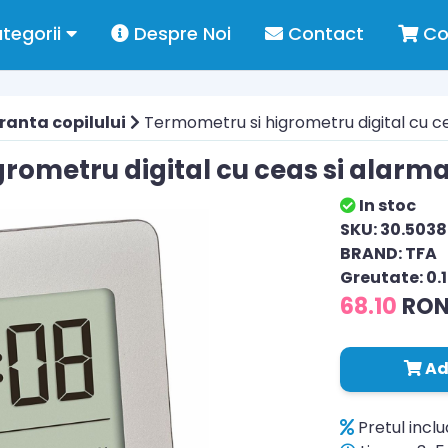
tegorii
Despre Noi
Contact
Co
ranta copilului
Termometru si higrometru digital cu c
rometru digital cu ceas si alarm
In stoc
SKU: 30.5038
BRAND: TFA
Greutate: 0.
68.10
RO
Ad
Pretul incl