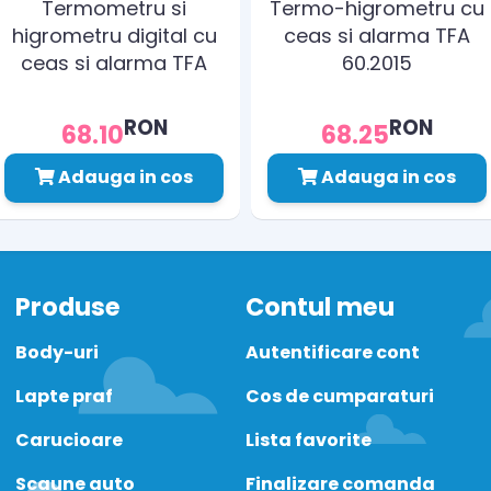
Termometru si
Termo-higrometru cu
higrometru digital cu
ceas si alarma TFA
ceas si alarma TFA
60.2015
30.5038.01
RON
RON
68.10
68.25
Adauga in cos
Adauga in cos
Produse
Contul meu
Body-uri
Autentificare cont
Lapte praf
Cos de cumparaturi
Carucioare
Lista favorite
Scaune auto
Finalizare comanda