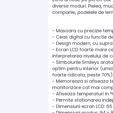
diverse moduri. Pielea, muc
companie, podelele de lem
- Masoara cu precizie temp
- Ceas digital cu functie 
- Design modern, cu supraf
- Ecran LCD foarte mare ce
interpretarea nivelului de 
- Simbolurile Smileys arat
optim pentru interior (umid
foarte ridicata, peste 70%)
- Memoreaza si afiseaza te
monitorizare cat mai compl
- Afiseaza temperaturi in °C
- Permite stationarea inde
- Dimensiuni ecran LCD: 65
- Dimensiuni produs: 94 x 