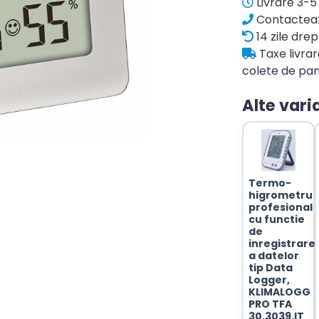
Livrare 3-5 
Contacteaz
14 zile drep
Taxe livra
colete de pan
Alte vari
Termo-
higrometru
profesional
cu functie
de
inregistrare
a datelor
tip Data
Logger,
KLIMALOGG
PRO TFA
30.3039.IT