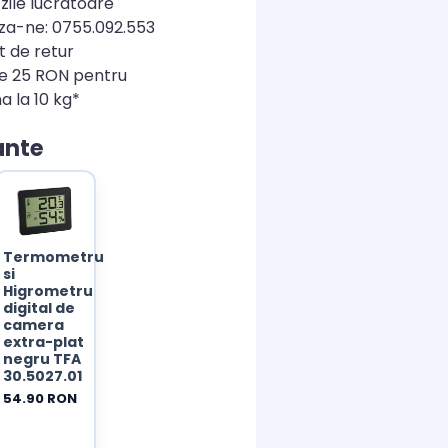
zile lucratoare
a-ne: 0755.092.553
t de retur
re 25 RON pentru
a la 10 kg*
ante
Termometru
si
Higrometru
digital de
camera
extra-plat
negru TFA
30.5027.01
54.90 RON