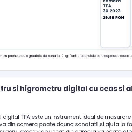
camera
TFA
30.2023
29.99 RON
pentru pachete cu o greutate de pana la 10 kg. Pentru pachetele care depasesc aceasta
ru si higrometru digital cu ceas si 
digital TFA este un instrument ideal de masurare a
va din camera poate dauna sanatatii si ajuta la 
si aerul excesiv de uscat din camera va poate afe