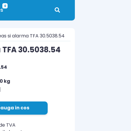
0
s
eas si alarma TFA 30.5038.54
a TFA 30.5038.54
.54
10 kg
N
auga in cos
ude TVA