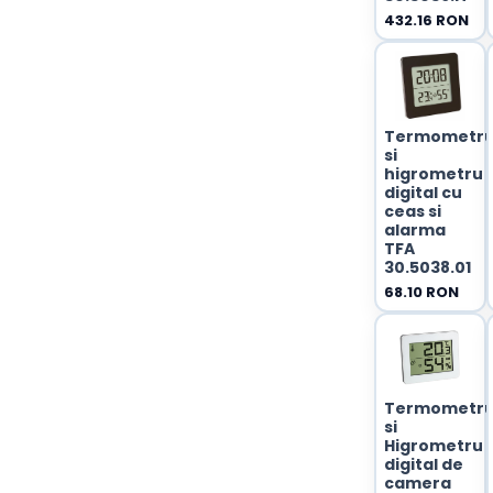
432.16 RON
Termometr
si
higrometru
digital cu
ceas si
alarma
TFA
30.5038.01
68.10 RON
Termometr
si
Higrometru
digital de
camera