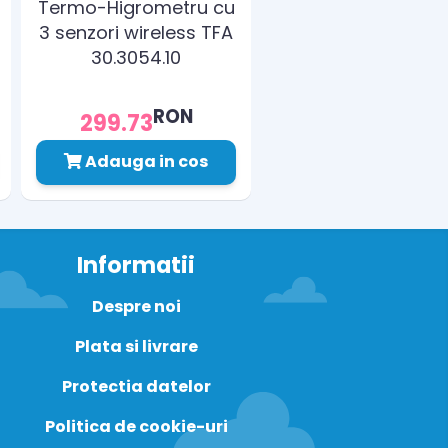
Termo-Higrometru cu
3 senzori wireless TFA
30.3054.10
RON
299.73
Adauga in cos
Informatii
Despre noi
Plata si livrare
Protectia datelor
Politica de cookie-uri